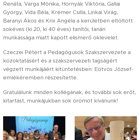
Renáta, Varga Mónika, Hornyák Viktória, Gallai
György, Vida Béla, Krémer Csilla, Linkai Virág,
Baranyi Ákos és Krix Angéla a kerületben eltöltött
sokéves (ki 20, ki 40 éves) tanítói, tanári
munkássága miatt kapott elismerő oklevelet.
Czeczei Pétert a Pedagógusok Szakszervezete a
közoktatásért és a szakszervezeti tagságért
végzett munkájáért kitüntetésben: Eötvös József-
emlékéremben részesítette.
Gratulálunk minden kollégának, és további sok erőt,
kitartást, munkájukban sok örömöt kívánunk!