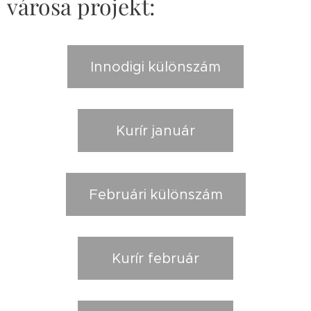
városa projekt:
Innodigi különszám
Kurír január
Februári különszám
Kurír február