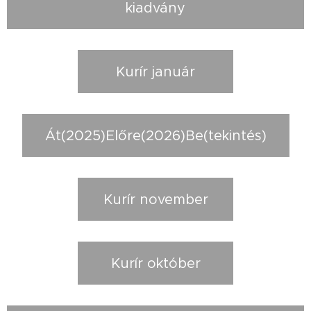
kiadvány
Kurír január
Át(2025)Előre(2026)Be(tekintés)
Kurír november
Kurír október