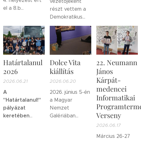
4. helyezést ért
vezetőjeként
el a 8.b
részt vettem a
osztályos
Demokratikus
Tószegi
csapat,
Ifjúságért
Boglárka,
Alapítvány
Varga Lilána
és
februári
Xia Jiayi
rendezvényén,
ahol felvettem a
Határtalanul
Dolce Vita
22. Neumann
kapcsolatot a
2026
kiállítás
János
DIA Egy hajóban
Kárpát-
evezünk
2026.06.21
2026.06.20
medencei
közösségi
A
2026. június 5-én
vitaklub
Informatikai
"Határtalanul!"
a Magyar
programjának
Programterm
pályázat
Nemzet
koordinálóival, és
Verseny
keretében
Galériában
márciustól
megvalósult
jártunk, a Dolce
2026.06.17
csatlakoztunk a
horvátországi
Vita - Két
programhoz.
Március 26-27
tanulmányi
évszázad Itália-