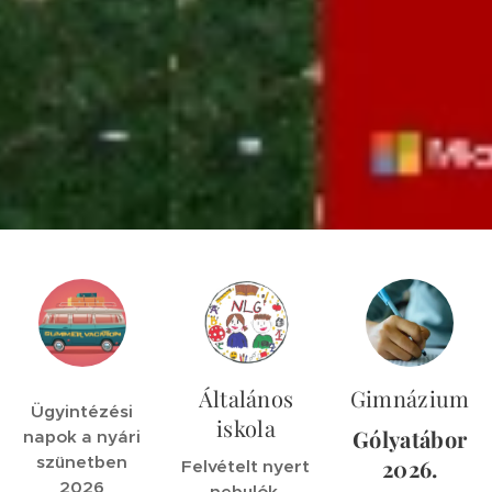
Általános
Gimnázium
Ügyintézési
iskola
Gólyatábor
napok a nyári
szünetben
2026.
Felvételt nyert
2026
nebulók