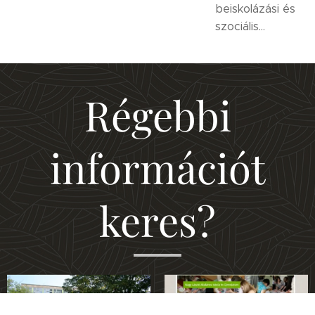
Miklós Fizika
beiskolázási és
programjához
Versenyt. A
szociális
kapcsolódó az
versenyen 4 fős
tanulmányi
"UNIverZOOM-
csapatoknak egy
támogatásról
Kísérletezz
óra alatt kellett
szóló
velünk!" fizikai
három emelt
Régebbi
tájékoztatója:
kísérletek a
szintű fizika
Földön és az
érettségi mérési
Űrben
feladatot
információt
projektjében.
elvégezni és a
hozzá tartozó
jegyzőkönyvet
keres?
elkészíteni.
Iskolánk csapata
2.
a versenyen
helyezést
ért el.