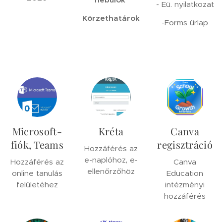
- Eü. nyilatkozat
Körzethatárok
-Forms űrlap
Microsoft-
Kréta
Canva
fiók, Teams
regisztráció
Hozzáférés az
e-naplóhoz, e-
Hozzáférés az
Canva
ellenőrzőhöz
online tanulás
Education
felületéhez
intézményi
hozzáférés