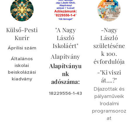
Külső-Pesti
"A Nagy
-Nagy
Kurír
László
László
Iskoláért"
születéséne
Áprilisi szám
k 100.
Alapítvány
Általános
évfordulója
Alapítványu
iskolai
-"Ki viszi
beiskolázási
nk
kiadvány
át....?"
adószáma:
Díjazottak és
18229556-1-43
pályaműveik
Irodalmi
programsoroz
at