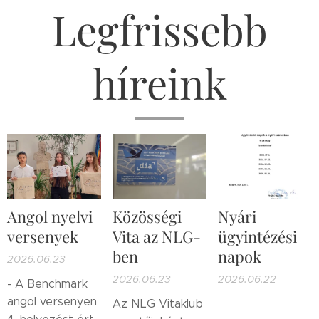
Legfrissebb
híreink
Angol nyelvi
Közösségi
Nyári
versenyek
Vita az NLG-
ügyintézési
ben
napok
2026.06.23
2026.06.23
2026.06.22
- A Benchmark
angol versenyen
Az NLG Vitaklub