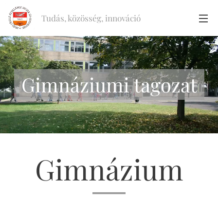
Tudás, közösség, innováció
Gimnáziumi tagozat
Gimnázium