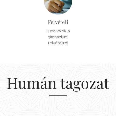
Felvételi
Tudnivalók a
gimnáziumi
felvételiről
Humán tagozat