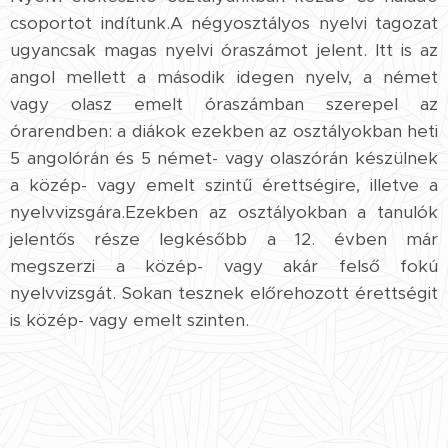
csoportot indítunk.A négyosztályos nyelvi tagozat
ugyancsak magas nyelvi óraszámot jelent. Itt is az
angol mellett a második idegen nyelv, a német
vagy olasz emelt óraszámban szerepel az
órarendben: a diákok ezekben az osztályokban heti
5 angolórán és 5 német- vagy olaszórán készülnek
a közép- vagy emelt szintű érettségire, illetve a
nyelvvizsgára.Ezekben az osztályokban a tanulók
jelentős része legkésőbb a 12. évben már
megszerzi a közép- vagy akár felső fokú
nyelvvizsgát. Sokan tesznek előrehozott érettségit
is közép- vagy emelt szinten.