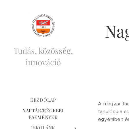
Na
Tudás, közösség,
innováció
KEZDŐLAP
A magyar ta
NAPTÁR/RÉGEBBI
tanulónk a c
ESEMÉNYEK
egyéniben és
ISKOLÁNK