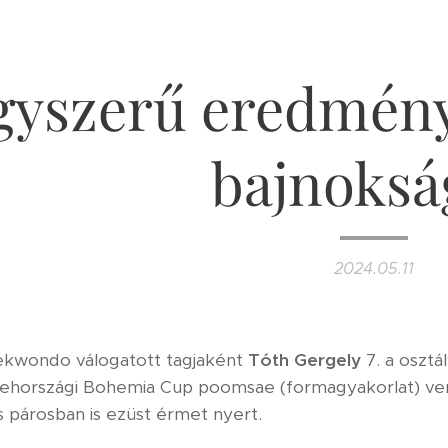
gyszerű eredmény
bajnoks
2024.05.11
ekwondo válogatott tagjaként
Tóth Gergely
7. a osztá
sehországi Bohemia Cup poomsae (formagyakorlat) v
 párosban is ezüst érmet nyert.