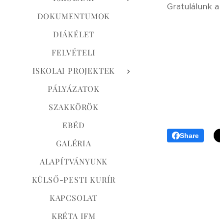
Gratulálunk
DOKUMENTUMOK
DIÁKÉLET
FELVÉTELI
ISKOLAI PROJEKTEK
PÁLYÁZATOK
SZAKKÖRÖK
EBÉD
Share
GALÉRIA
ALAPÍTVÁNYUNK
KÜLSŐ-PESTI KURÍR
KAPCSOLAT
KRÉTA IFM