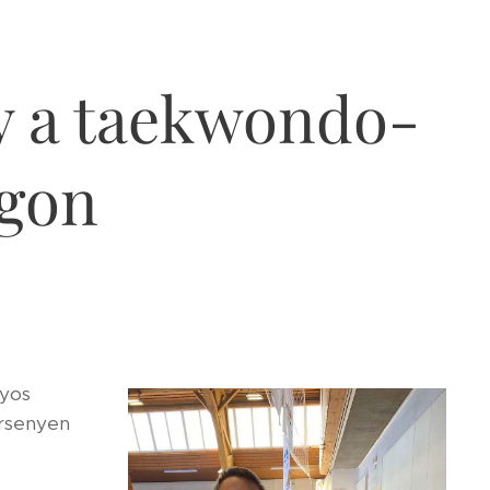
 a taekwondo-
ágon
lyos
ersenyen