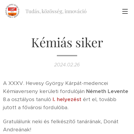
Tudás, közösség, innováció
Kémiás siker
2024.02.26
A XXXV. Hevesy György Kárpát-medencei
Kémiaverseny kerületi fordulóján
Németh Levente
8.a osztályos tanuló
I. helyezést
ért el, tovább
jutott a fővárosi fordulóba.
Gratulálunk neki és felkészítő tanárának, Donát
Andreának!