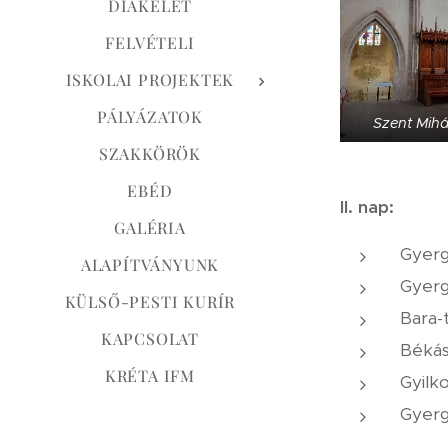
DIÁKÉLET
FELVÉTELI
ISKOLAI PROJEKTEK
PÁLYÁZATOK
Szent Mih
SZAKKÖRÖK
EBÉD
II. nap:
GALÉRIA
Gyerg
ALAPÍTVÁNYUNK
Gyerg
KÜLSŐ-PESTI KURÍR
Bara-
KAPCSOLAT
Békás
KRÉTA IFM
Gyilk
Gyerg