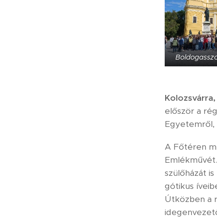
Boldogassz
Kolozsvárra,
először a ré
Egyetemről, 
A Főtéren me
Emlékművét. 
szülőházát i
gótikus ívei
Útközben a r
idegenvezet