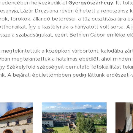
medencében helyezkedik el
Gyergyószárhegy
. Itt t
esanyja, Lázár Druzsiána révén élhetett a reneszánsz ka
rok, törökök, állandó betörései, a tűz pusztítása újra 
otthonaikat. Így e kastélynak is hányatott volt sorsa.
issza a szabadságukat, ezért Bethlen Gábor emléke elő
 megtekintettük a középkori várbörtönt, kalodába zárt
yban megtekintettük a hatalmas ebédlőt, ahol minden 
gy Székelyföld szépségeit bemutató fotókiállítást t
k. A bejárati épülettömbben pedig láttunk erdészeti-va