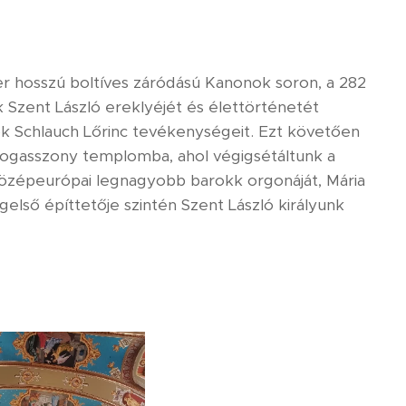
ter hosszú boltíves záródású Kanonok soron, a 282
 Szent László ereklyéjét és élettörténetét
pök Schlauch Lőrinc tevékenységeit. Ezt követően
dogasszony templomba, ahol végigsétáltunk a
középeurópai legnagyobb barokk orgonáját, Mária
első építtetője szintén Szent László királyunk