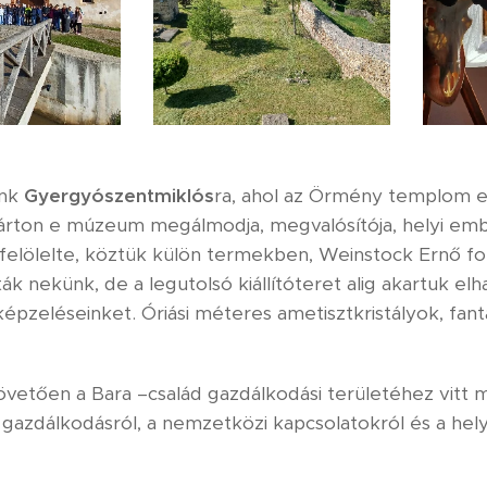
unk
Gyergyószentmiklós
ra, ahol az Örmény templom el
árton e múzeum megálmodja, megvalósítója, helyi ember
felölelte, köztük külön termekben, Weinstock Ernő fo
ák nekünk, de a legutolsó kiállítóteret alig akartuk e
képzeléseinket. Óriási méteres ametisztkristályok, fan
övetően a Bara –család gazdálkodási területéhez vitt m
 gazdálkodásról, a nemzetközi kapcsolatokról és a hel