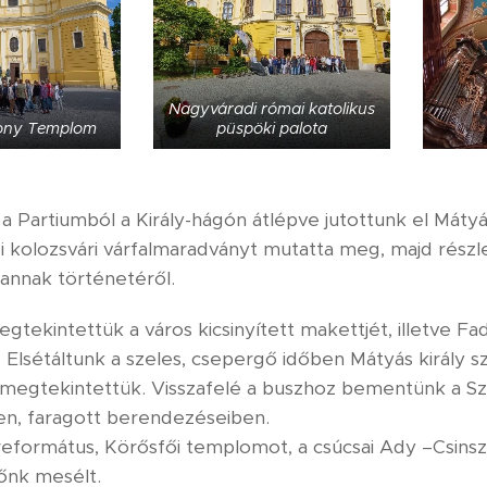
Nagyváradi római katolikus
ony Templom
püspöki palota
a Partiumból a Király-hágón átlépve jutottunk el Máty
gi kolozsvári várfalmaradványt mutatta meg, majd részl
annak történetéről.
gtekintettük a város kicsinyített makettjét, illetve F
Elsétáltunk a szeles, csepergő időben Mátyás király sz
s megtekintettük. Visszafelé a buszhoz bementünk a
ben, faragott berendezéseiben.
eformátus, Körősfői templomot, a csúcsai Ady –Csinszka
őnk mesélt.