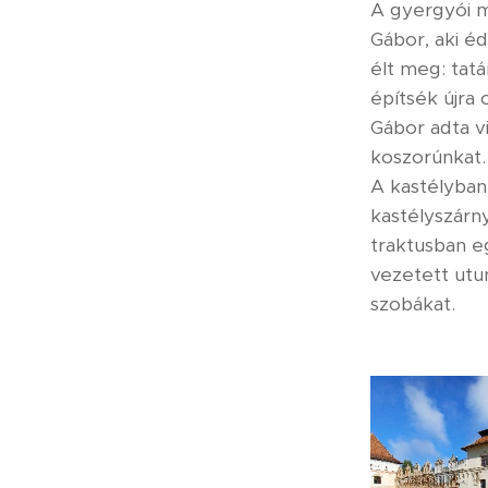
A gyergyói 
Gábor, aki éd
élt meg: tatá
építsék újra 
Gábor adta v
koszorúnkat.
A kastélyban
kastélyszárn
traktusban e
vezetett utun
szobákat.