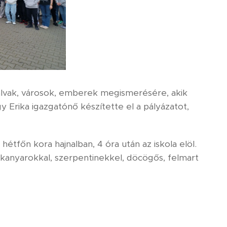
falvak, városok, emberek megismerésére, akik
 Erika igazgatónő készítette el a pályázatot,
étfőn kora hajnalban, 4 óra után az iskola elöl.
kanyarokkal, szerpentinekkel, döcögős, felmart