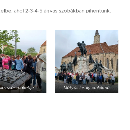
elbe, ahol 2-3-4-5 ágyas szobákban pihentünk.
lozsvár makettje
Mátyás király emlékmű