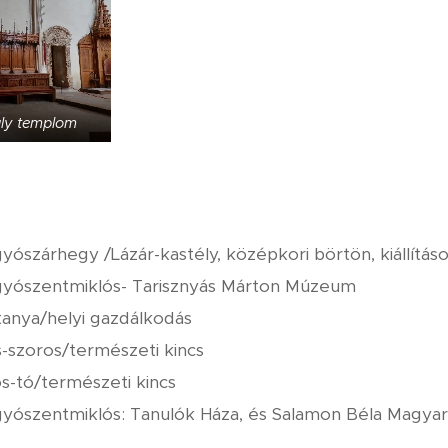
ály templom
yószárhegy /Lázár-kastély, középkori börtön, kiállítás
yószentmiklós- Tarisznyás Márton Múzeum
tanya/helyi gazdálkodás
-szoros/természeti kincs
os-tó/természeti kincs
yószentmiklós: Tanulók Háza, és Salamon Béla Magya