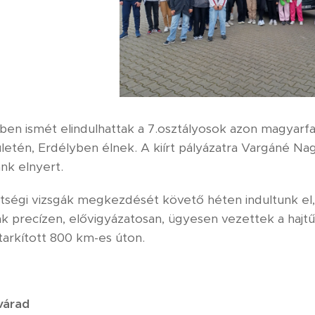
vben ismét elindulhattak a 7.osztályosok azon magyar
etén, Erdélyben élnek. A kiírt pályázatra Vargáné Nagy
nk elnyert.
tségi vizsgák megkezdését követő héten indultunk el, h
k precízen, elővigyázatosan, ügyesen vezettek a hajtű
tarkított 800 km-es úton.
várad