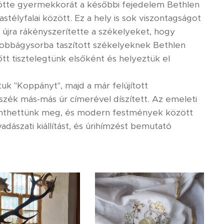
öltötte gyermekkorát a későbbi fejedelem Bethlen
stélyfalai között. Ez a hely is sok viszontagságot
és újra rákényszerítette a székelyeket, hogy
 A jobbágysorba taszított székelyeknek Bethlen
tt tisztelegtünk elsőként és helyeztük el
uk "Koppányt", majd a már felújított
szék más-más úr címerével díszített. Az emeleti
ekinthettünk meg, és modern festmények között
dászati kiállítást, és úrihímzést bemutató