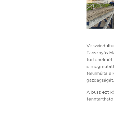
Visszaindult
Tarisznyás M
történelmét 
is megmutatt
felülmúlta el
gazdagságát.
A busz ezt k
fenntartható