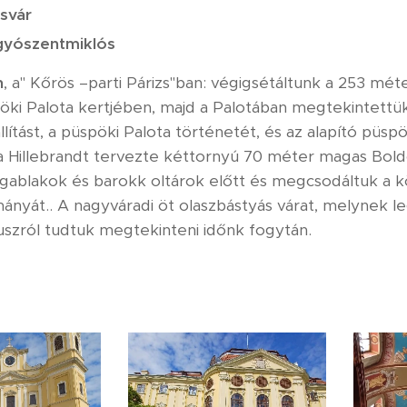
svár
gyószentmiklós
n
, a" Kőrös –parti Párizs"ban: végigsétáltunk a 253 mé
öki Palota kertjében, majd a Palotában megtekintettük
lítást, a püspöki Palota történetét, és az alapító püs
a Hillebrandt tervezte kéttornyú 70 méter magas Bol
gablakok és barokk oltárok előtt és megcsodáltuk a 
nyát.. A nagyváradi öt olaszbástyás várat, melynek leg
buszról tudtuk megtekinteni időnk fogytán.