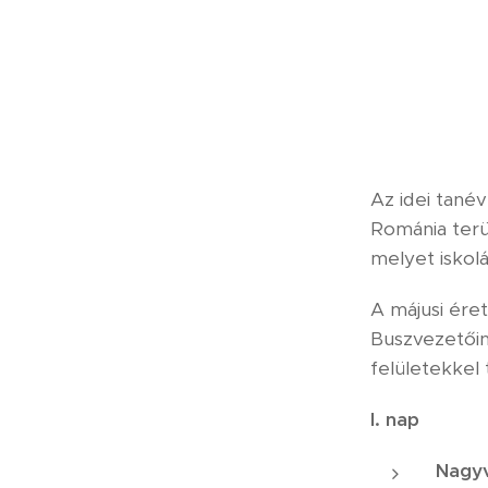
Az idei tané
Románia terül
melyet iskolá
A májusi éret
Buszvezetőin
felületekkel 
I. nap
Nagy