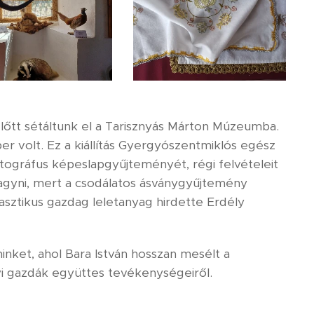
őtt sétáltunk el a Tarisznyás Márton Múzeumba.
 volt. Ez a kiállítás Gyergyószentmiklós egész
tográfus képeslapgyűjteményét, régi felvételeit
lhagyni, mert a csodálatos ásványgyűjtemény
tasztikus gazdag leletanyag hirdette Erdély
inket, ahol Bara István hosszan mesélt a
yi gazdák együttes tevékenységeiről.