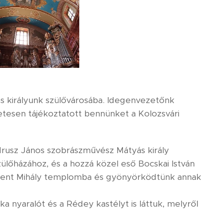
ás királyunk szülővárosába. Idegenvezetőnk
etesen tájékoztatott bennünket a Kolozsvári
adrusz János szobrászművész Mátyás király
ülőházához, és a hozzá közel eső Bocskai István
 Szent Mihály templomba és gyönyörködtünk annak
 nyaralót és a Rédey kastélyt is láttuk, melyről