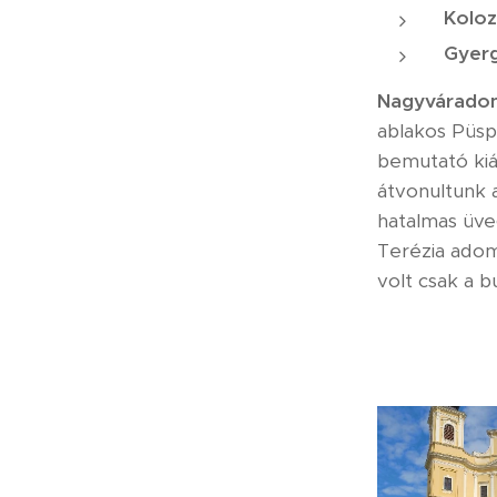
Koloz
Gyer
Nagyvárado
ablakos Püsp
bemutató kiál
átvonultunk 
hatalmas üve
Terézia adomá
volt csak a 