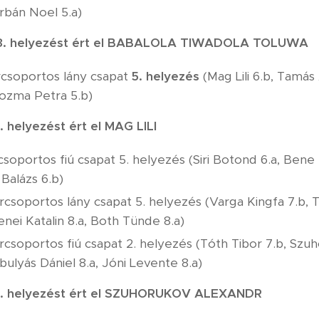
Urbán Noel 5.a)
 3. helyezést ért el BABALOLA TIWADOLA TOLUWA
korcsoportos lány csapat
5. helyezés
(Mag Lili 6.b, Tamás
Kozma Petra 5.b)
. helyezést ért el MAG LILI
rcsoportos fiú csapat 5. helyezés (Siri Botond 6.a, Bene
 Balázs 6.b)
rcsoportos lány csapat 5. helyezés (Varga Kingfa 7.b, Tó
enei Katalin 8.a, Both Tünde 8.a)
orcsoportos fiú csapat 2. helyezés (Tóth Tibor 7.b, Szu
ibulyás Dániel 8.a, Jóni Levente 8.a)
1. helyezést ért el SZUHORUKOV ALEXANDR