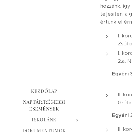
hozzánk, így 
teljesíteni 
értünk el érm
I. ko
Zsófia
I. ko
2.a, 
Egyéni 
KEZDŐLAP
II. k
NAPTÁR/RÉGEBBI
Gréta 
ESEMÉNYEK
Egyéni 
ISKOLÁNK
II. k
DOKUMENTUMOK