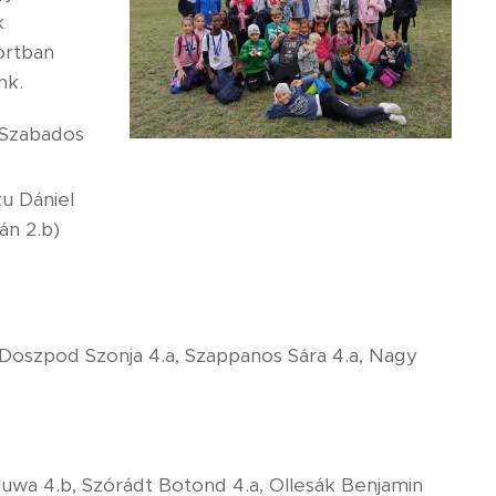
k
ortban
nk.
, Szabados
ku Dániel
án 2.b)
b, Doszpod Szonja 4.a, Szappanos Sára 4.a, Nagy
oluwa 4.b, Szórádt Botond 4.a, Ollesák Benjamin