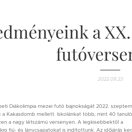
edményeink a XX. 
futóverse
2022.09.23
eti Diákolimpia mezei futó bajnokságát 2022. szepte
 a Kakasdomb mellett. Iskolánkat több, mint 40 tanuló
zen a nagy létszámú versenyen. A legkisebbektől a
g fiú- és lánycsapatokat is indítottunk. Az időjárás ke