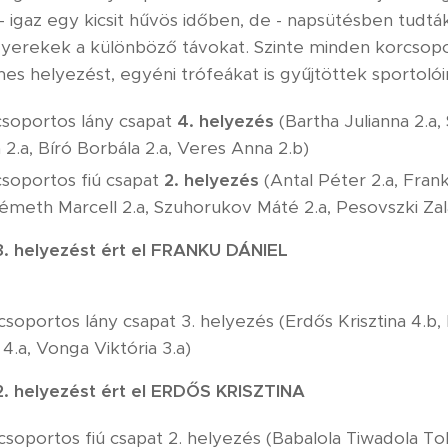
- igaz egy kicsit hűvös időben, de - napsütésben tudtá
a gyerekek a különböző távokat. Szinte minden korcsop
es helyezést, egyéni trófeákat is gyűjtöttek sportolói
rcsoportos lány csapat
4. helyezés
(Bartha Julianna 2.a
 2.a, Bíró Borbála 2.a, Veres Anna 2.b)
rcsoportos fiú csapat
2. helyezés
(Antal Péter 2.a, Fran
Németh Marcell 2.a, Szuhorukov Máté 2.a, Pesovszki Zal
3. helyezést ért el FRANKU DÁNIEL
orcsoportos lány csapat 3. helyezés (Erdős Krisztina 4.
4.a, Vonga Viktória 3.a)
2. helyezést ért el ERDŐS KRISZTINA
orcsoportos fiú csapat 2. helyezés (Babalola Tiwadola T