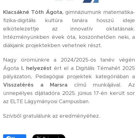
Klacsákné Tóth Ágota
, gimnáziumunk matematika-
fizika-digitális kultúra tanára hosszú ideje
elkötelezettje az innovatív oktatásnak.
Intézményünkben évek óta, köszönhetően neki, a
diákjaink projektekben vehetnek részt.
Nagy örömünkre a 2024/2025-ös tanév végén
Ágota
I. helyezést
ért el a Digitális Témahét 2025
pályázaton, Pedagógiai projektek kategóriában a
Visszatérés
a Marsra
című munkájával. Az
ünnepélyes díjátadóra 2025. június 17-én került sor
az ELTE Lágymányosi Campusban.
Szívből gratulálunk az eredményéhez.