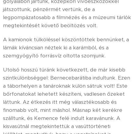
gólyalábon jártunk, középkori vívóeszközökkel
játszottunk, pénzérmét vertünk, de a
legpompázatosabb a filmnézés és a múzeumi tárlók
megtekintését követő beöltözés volt.
A kamionok tülköléssel köszöntöttek bennünket, a
lámák kíváncsian néztek ki a karámból, és a
szemgyógyító forrásvíz oltotta szomjunk.
Utolsó hosszú túránk következett, de már kisebb
szintkülönbséggel: Bernecebarátiba indultunk. Ezen
a táborhelyen a tanároknak külön sátruk volt! Este
bőrfonatokat lehetett készíteni, vadlesen őzeket
láttunk. Az étkezés itt még választékosabb és
finomabb volt, mint máshol. Másnap két kerékre
szálltunk, és Kemence felé indult karavánunk. A
kisvasútnál megtekintettük a vasúttörténeti