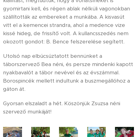
kiállítást, megtudtuk, hogy a vonatsíneket is
gyomirtani kell, és régen ablak nélküli vagonokban
szállították az embereket a munkába. A kisvasút
vitt el a kemencei strandra, ahol a medence vize
kissé hideg, de frissítő volt. A kullancsszedés nem
okozott gondot: B. Bence felszerelése segített.
Utolsó nap elbúcsúztatott bennünket a
táborszervező Bea néni, és persze mindenki kapott
nyakbavalót a tábor nevével és az évszámmal.
Borospincék mellett indultunk a buszmegállóhoz a
gáton át.
Gyorsan elszaladt a hét. Köszönjük Zsuzsa néni
szervező munkáját!