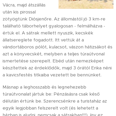
Vácra, majd átszállás
után kis pirossal
zötyögtünk Diósjenőre. Az állomástól jó 3 km-re
található táborhelyet gyalogosan - felmálházva -
értük el. A sátrak mellett nyuszik, kecskék
állatsereglete fogadott. Itt vettük át a
vándortáboros pólót, kulacsot, vászon hátizsákot és
azt a könyvecskét, melyben a teljes túraútvonal
ismertetése szerepelt. Ebéd után nemezképet
készítettek az érdeklődők, majd 3 órától Erika néni
a kavicsfestés titkaiba vezetett be bennünket.
Másnap a leghosszabb és legnehezebb
túraútvonalat jártuk be: Pénzásásra csak késő
délután értünk be. Szerencsénkre a turistaház az
egyik legjobban felszerelt volt (és lehetett a
házban is aludni, nemcsak a sátrakban!!!), így ez