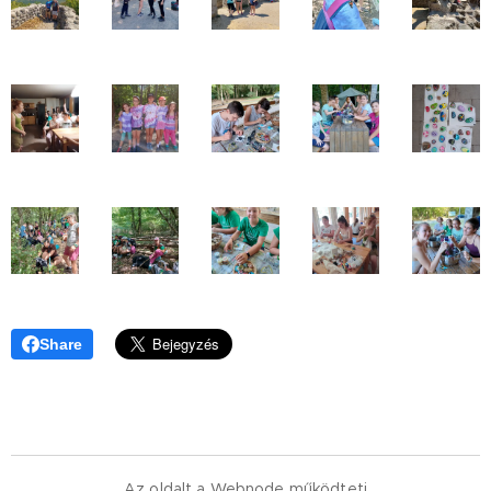
Share
Az oldalt a
Webnode
működteti