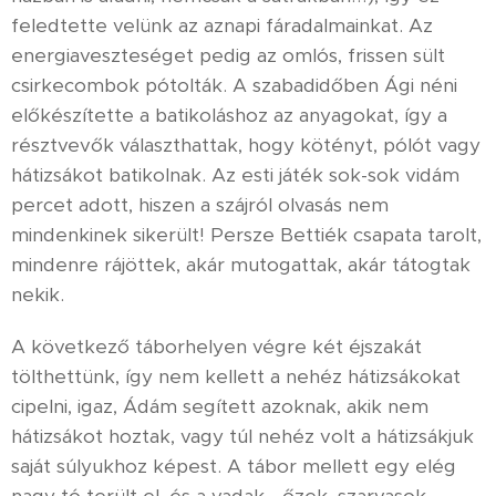
feledtette velünk az aznapi fáradalmainkat. Az
energiaveszteséget pedig az omlós, frissen sült
csirkecombok pótolták. A szabadidőben Ági néni
előkészítette a batikoláshoz az anyagokat, így a
résztvevők választhattak, hogy kötényt, pólót vagy
hátizsákot batikolnak. Az esti játék sok-sok vidám
percet adott, hiszen a szájról olvasás nem
mindenkinek sikerült! Persze Bettiék csapata tarolt,
mindenre rájöttek, akár mutogattak, akár tátogtak
nekik.
A következő táborhelyen végre két éjszakát
tölthettünk, így nem kellett a nehéz hátizsákokat
cipelni, igaz, Ádám segített azoknak, akik nem
hátizsákot hoztak, vagy túl nehéz volt a hátizsákjuk
saját súlyukhoz képest. A tábor mellett egy elég