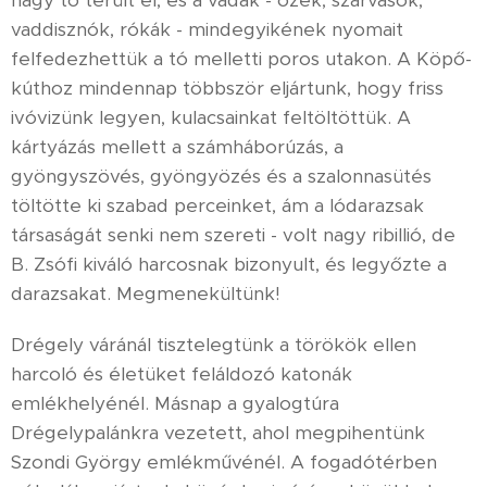
nagy tó terült el, és a vadak - őzek, szarvasok,
vaddisznók, rókák - mindegyikének nyomait
felfedezhettük a tó melletti poros utakon. A Köpő-
kúthoz mindennap többször eljártunk, hogy friss
ivóvizünk legyen, kulacsainkat feltöltöttük. A
kártyázás mellett a számháborúzás, a
gyöngyszövés, gyöngyözés és a szalonnasütés
töltötte ki szabad perceinket, ám a lódarazsak
társaságát senki nem szereti - volt nagy ribillió, de
B. Zsófi kiváló harcosnak bizonyult, és legyőzte a
darazsakat. Megmenekültünk!
Drégely váránál tisztelegtünk a törökök ellen
harcoló és életüket feláldozó katonák
emlékhelyénél. Másnap a gyalogtúra
Drégelypalánkra vezetett, ahol megpihentünk
Szondi György emlékművénél. A fogadótérben