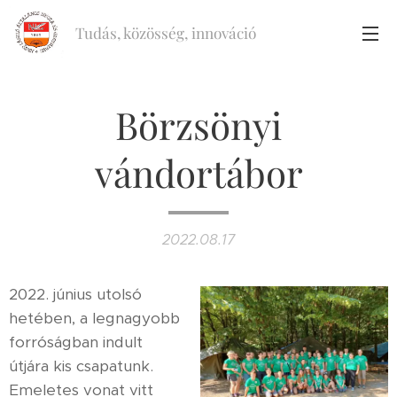
Tudás, közösség, innováció
Börzsönyi
vándortábor
2022.08.17
2022. június utolsó
hetében, a legnagyobb
forróságban indult
útjára kis csapatunk.
Emeletes vonat vitt